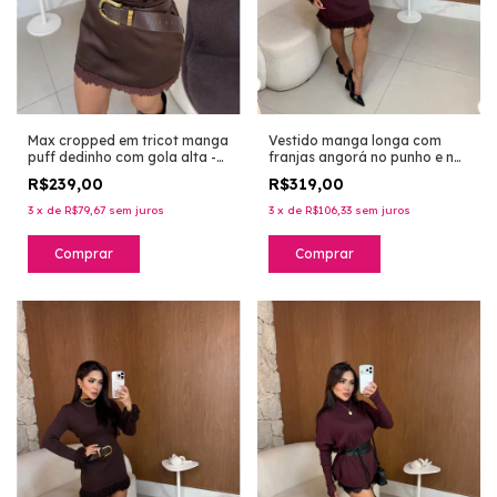
Max cropped em tricot manga
Vestido manga longa com
puff dedinho com gola alta -
franjas angorá no punho e na
marrom
barra em tricot premium -
R$239,00
R$319,00
dark berry
3
x
de
R$79,67
sem juros
3
x
de
R$106,33
sem juros
Comprar
Comprar