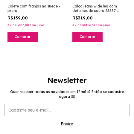
Colete com franjas no suede -
Calça jeans wide leg com
preto
detalhes de couro 25537-
lavagem média tinto
R$159,00
R$319,00
3
x
de
R$53,00
sem juros
3
x
de
R$106,33
sem juros
Comprar
Comprar
Newsletter
Quer receber todas as novidades em 1ª mão? Então se cadastre
agora 👉🏻