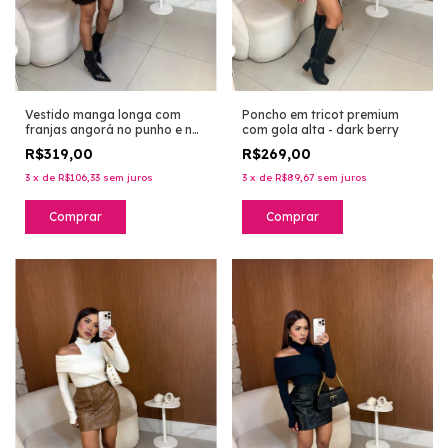
Vestido manga longa com
Poncho em tricot premium
franjas angorá no punho e na
com gola alta - dark berry
barra em tricot premium -
R$319,00
R$269,00
marrom
3
x
de
R$106,33
sem juros
3
x
de
R$89,67
sem juros
Comprar
Comprar