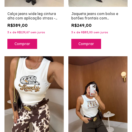
Jaqueta jeans com bolso e
Calça jeans wide leg cintura
botões frontais com
alta com aplicação strass -
aplicação de strass - lavagem
vintage
R$249,00
R$389,00
tinto
3
x
de
R$83,00
sem juros
3
x
de
R$129,67
sem juros
Comprar
Comprar