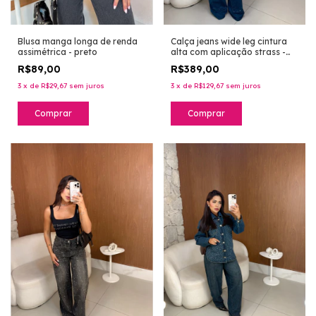
Blusa manga longa de renda
Calça jeans wide leg cintura
assimétrica - preto
alta com aplicação strass -
lavagem escura
R$89,00
R$389,00
3
x
de
R$29,67
sem juros
3
x
de
R$129,67
sem juros
Comprar
Comprar