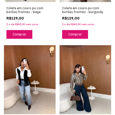
Colete em couro pu com
Colete em couro pu com
botões frontais - bege
botões frontais - burgundy
R$129,00
R$129,00
3
x
de
R$43,00
sem juros
3
x
de
R$43,00
sem juros
Comprar
Comprar