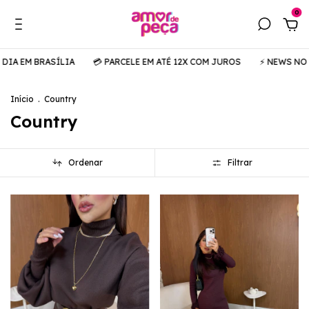
0
A
💳 PARCELE EM ATÉ 12X COM JUROS
⚡️ NEWS NO AR
🚚 COMPRE
Início
.
Country
Country
Ordenar
Filtrar