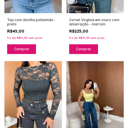
Corset Virgínia em couro com
Top com alcinha poliamida -
amarração - marrom
preto
R$225,00
R$45,00
3
x
de
R$75,00
sem juros
3
x
de
R$15,00
sem juros
Comprar
Comprar