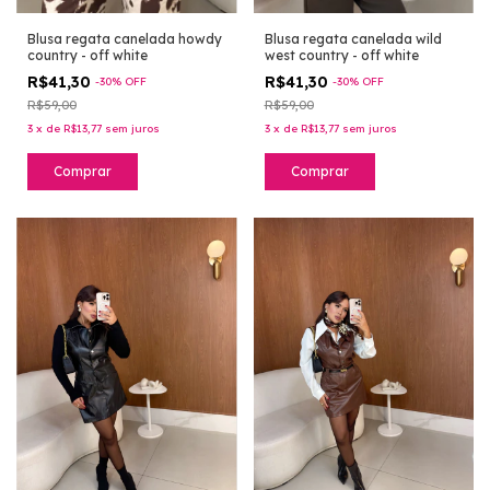
Blusa regata canelada howdy
Blusa regata canelada wild
country - off white
west country - off white
R$41,30
R$41,30
-
30
%
OFF
-
30
%
OFF
R$59,00
R$59,00
3
x
de
R$13,77
sem juros
3
x
de
R$13,77
sem juros
Comprar
Comprar