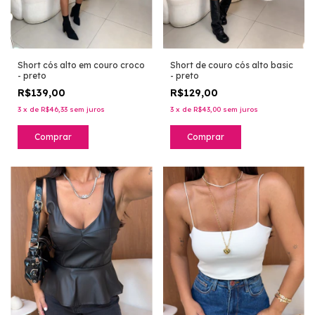
Short cós alto em couro croco
Short de couro cós alto basic
- preto
- preto
R$139,00
R$129,00
3
x
de
R$46,33
sem juros
3
x
de
R$43,00
sem juros
Comprar
Comprar