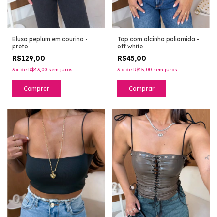
Top com alcinha poliamida -
Blusa peplum em courino -
off white
preto
R$45,00
R$129,00
3
x
de
R$15,00
sem juros
3
x
de
R$43,00
sem juros
Comprar
Comprar